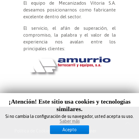
El equipo de Mecanizados Vitoria S.A.
deseamos posicionarnos como fabricante
excelente dentro del sector.
El servicio, el afán de superación, el
compromiso, la palabra y el valor de la
experiencia nos avalan entre los
principales clientes:
¡Atención! Este sitio usa cookies y tecnologías
similares.
Si no cambia la configuración de su navegador, usted acepta su uso.
Área de Clientes
Envía tu CV
Política de Privacidad
Saber más
Acepto
Política de Cookies
Web Design Aner